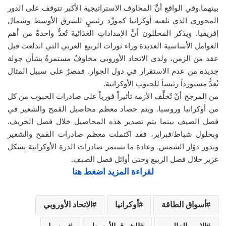
بينهما.وفي الواقع أنَّ المخاوف الاستراتيجية الأكبر تتوقف على الدور
المحوري الذي تلعبه أوكرانيا كمورِّد رئيسٍ للشرق الأوسط وشمال
إفريقيا. ويذكر المحللون أنَّ الإمداداتِ الغذائيةَ تُعدُّ واحدةً من أهم
العوامل الأساسية العديدة وراء ثورات الربيع العربي التي اندلعت قبل
عقد من الزمن، ولدى الاتحاد الأوروبي مخاوفُ مستمرةٌ بشأن جولة
جديدة من عدم الاستقرار في دول الجوار. فمصرُ على سبيل المثال
تُعدُّ مستورداً رئيساً للحبوب الأوكرانية.
من المرجح أنْ تُخلِّف الأزمة تأثيراً فورياً على صادرات الحبوب من كل
من أوكرانيا وروسيا. ويتم حصاد معظم محاصيل القمح والشعير في
فصل الصيف بينما يتم تصدير هذه المحاصيل خلال فصل الخريف.
وبحلول شباط/فبراير، فقد اكتملت معظم صادرات القمح والشعير
وبذور دوّار الشمس. وعادة ما تستمر صادرات الذرة الأوكرانية بشكل
غزير خلال فصل الربيع وحتى أوائل فصل الصيف.
لقراءة المزيد اضغط هنا
أسواق الطاقة
أوكرانيا
الاتحاد الأوروبي