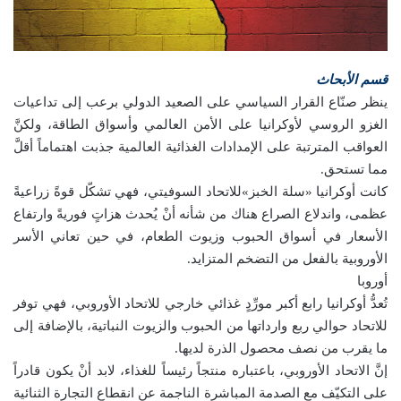
قسم الأبحاث
ينظر صنّاع القرار السياسي على الصعيد الدولي برعب إلى تداعيات
الغزو الروسي لأوكرانيا على الأمن العالمي وأسواق الطاقة، ولكنَّ
العواقب المترتبة على الإمدادات الغذائية العالمية جذبت اهتماماً أقلَّ
مما تستحق.
كانت أوكرانيا «سلة الخبز»للاتحاد السوفيتي، فهي تشكّل قوةً زراعيةً
عظمى، واندلاع الصراع هناك من شأنه أنْ يُحدث هزاتٍ فوريةً وارتفاع
الأسعار في أسواق الحبوب وزيوت الطعام، في حين تعاني الأسر
الأوروبية بالفعل من التضخم المتزايد.
أوروبا
تُعدُّ أوكرانيا رابع أكبر مورِّدٍ غذائي خارجي للاتحاد الأوروبي، فهي توفر
للاتحاد حوالي ربع وارداتها من الحبوب والزيوت النباتية، بالإضافة إلى
ما يقرب من نصف محصول الذرة لديها.
إنَّ الاتحاد الأوروبي، باعتباره منتجاً رئيساً للغذاء، لابد أنْ يكون قادراً
على التكيّف مع الصدمة المباشرة الناجمة عن انقطاع التجارة الثنائية