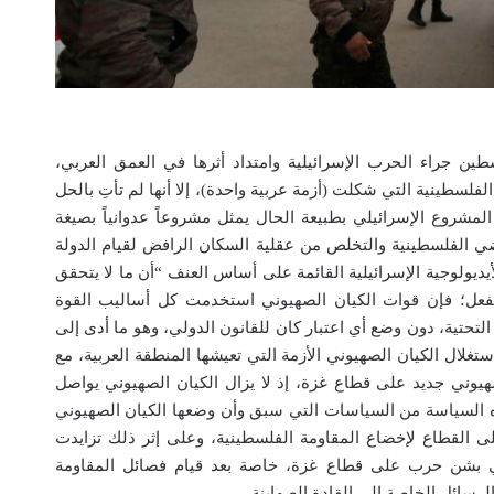
جراء الحرب الإسرائيلية وامتداد أثرها في العمق العربي،
الفلسطينية التي شكلت (أزمة عربية واحدة)، إلا أنها لم تأتِ بالحل
لمشروع الإسرائيلي بطبيعة الحال يمثل مشروعاً عدوانياً بصيغة
اضي الفلسطينية والتخلص من عقلية السكان الرافض لقيام الدولة
أيديولوجية الإسرائيلية القائمة على أساس العنف “أن ما لا يتحقق
الفعل؛ فإن قوات الكيان الصهيوني استخدمت كل أساليب القوة
لتحتية، دون وضع أي اعتبار كان للقانون الدولي، وهو ما أدى إلى
لال الكيان الصهيوني الأزمة التي تعيشها المنطقة العربية، مع
هيوني جديد على قطاع غزة، إذ لا يزال الكيان الصهيوني يواصل
ذه السياسة من السياسات التي سبق وأن وضعها الكيان الصهيوني
القطاع لإخضاع المقاومة الفلسطينية، وعلى إثر ذلك تزايدت
ني بشن حرب على قطاع غزة، خاصة بعد قيام فصائل المقاومة
سائل الخاصة إلى القادة الصهاينة.