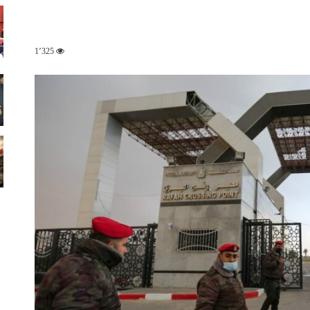
1٬325