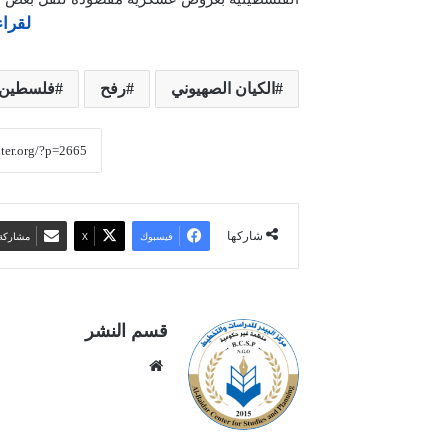
لقراء
الكيان الصهيوني
رفح
فلسطين
شاركها
فيسبوك
‫X
مشاركة 
قسم النشر
موقع
الويب