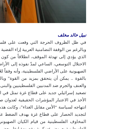
نبيل خالد مخلف
في ظل الظروف الحرجة التي وقعت على فلسطين 
وبالرغم من الوقفة التضامنية العربية إزاء القضية 
الذي يؤدي إلى تهدئة الموقف، انطلاقاً من كون ا
الاحتلال التوسعي، الساعي لمدّ نفوذه إلى الأر
الصهيونية على الأراضي الفلسطينية، وأنه وفقاً لل
بالقوة .. يمكن أن يتحقق بمزيد من القوة” وب
والعنف والجرم ضد المدنيين الفلسطينيين والبنى ا
تصعيد إسرائيلي جديد على قطاع غزة تمثل في استغ
الأخذ في الاعتبار المؤشرات الحقيقية لعدوان ص
انتهاجه لسياسة “الأمن مقابل الغذاء”، وكانت ه
لتجديد الحصار على قطاع غزة بهدف الضغط على 
المخاوف الفلسطينية من قيام الكيان الصهيو
الفلسطينية بعروض عسكرية مقصودة لنقل بعض الر