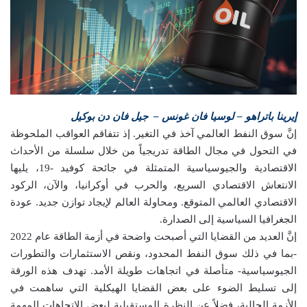
إيرينا باتراهو – لوسيا فان غونس – جيل فان دن بوكيل
إنَّ سوق النفط العالمي آخذ في التغير. إذ تتفاقم العواقب الملحوظة
في التحول في مجال الطاقة تدريجياً من خلال سلسلة من الأحداث
الاقتصادية والجيوسياسية المتمثلة في جائحة كوفيد -19، يليها
الانتعاش الاقتصادي السريع، والحرب في أوكرانيا، والآن، الركود
الاقتصادي العالمي المتوقع. ومحاولة العالم لإيجاد توازن جديد. عودة
الجغرافيا السياسية إلى الصدارة.
إنَّ العديد من القضايا التي أصبحت واضحة في أزمة الطاقة عام 2022
-بما في ذلك سوق النفط المحدود، ونقص الاستثمارات والتطورات
الجيوسياسية- متأصلة في اتجاهات طويلة الأمد. تهدف هذه الورقة
إلى تسليط الضوء على بعض القضايا الهيكلية التي ساهمت في
الأزمة الحالية، فضلاً عن النظرة المستقبلية لبعض الاتجاهات المهمة