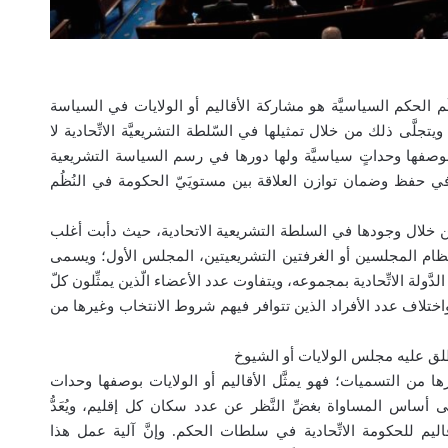
ظُم الحكم السياسيَّة هو مشاركة الأقاليم أو الولايات في السياسة
يتجلَّى ذلك من خلال تمثيلها في السّلطة التشريعيَّة الاتِّحادية لا
صفها وحداتٍ سياسيَّة ولها دورها في رسم السياسة التشريعية
ً في حفظ وضمان توازن العلاقة بين مستويَيّ الحكومة في النُظُم
من خلال وجودها في السلطة التشريعية الاتحادية، حيث دأبت أغلب
 بنظام المجلسين أو الغرفتين التشريعيتين، المجلس الأول؛ ويسمى
َّولة الاتِّحادية بمجموعه، ويتفاوت عدد الأعضاء الّذين يمثِّلون كلّ
اختلاف عدد الأفراد الذين تتوافر فيهم شروط الانتخاب وغيرها من
طلق عليه مجلس الولايات أو الشيوخ
ا من التسميات؛ فهو يمثَّل الأقاليم أو الولايات بوصفها وحدات
 أساس المساواة بغضِّ النَّظر عن عدد سكان كل إقليم، ويُعَدُّ
يم للحكومة الاتِّحادية في سلطات الحكم. وإنَّ آلية عمل هذا