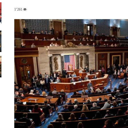
1٬261