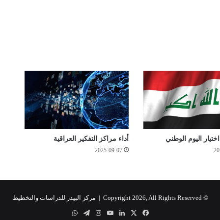
تيار اليوم الوطني
أداء مراكز التفكير العراقية
2025-09-07
20
© Copyright 2026, All Rights Reserved |
مركز البيدر للدراسات والتخطيط
‫X
فيسبوك
لينكدإن
‫YouTube
انستقرام
تيلقرام
واتساب