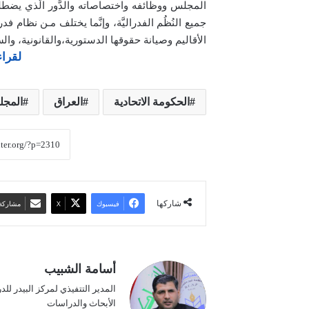
المجلس ووظائفه واختصاصاته والدَّور الّذي يضطل
جميع النُظُم الفدراليَّة، وإنَّما يختلف مـن نظا
الأقاليم وصيانة حقوقها الدستورية،والقانونية، والس
لقراء
الحكومة الاتحادية
العراق
المجل
شاركها
فيسبوك
‫X
مشاركة 
أسامة الشبيب
المدير التتفيذي لمركز البيدر ل
الأبحاث والدراسات