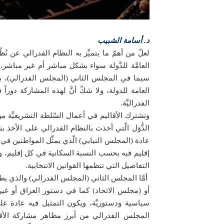
د. أسامة الشبيب
لعلّ من أهمّ ما يتميَّز به النظام الفدرالي عن نُ
العامَّة للدَّولة سواء بشكل مباشر أم غير مباشر. و
سيما في المجلس الثاني (المجلس الفدرالي)، بو
العامة للدولة، ولا شكّ أنَّ لهذه المشاركة دورا
الفدراليَّة.
وتشترك الأقاليم في أعمال السّلطة التشريعيَّة 
الدُّوَل الّتي أخذت بالنظام الفدرالي على الأخذ
عادة (المجلس النيابي) الّذي يمثِّل المواطنين في الد
إقليم فيه بحسب النسبة السكانية في كل إقليم، و
التفاصيل التي تنظمها القوانين الانتخابية.
أمَّا المجلس الثاني (المجلس الفدرالي) والذي ي
أو (مجلس الاتحاد) كما في دستور العراق أو غيره
سياسية ودستوريَّة، ويكون التمثيل فيه عادة على
المجلس الفدرالي من أبرز مظاهر مشاركة الأقال