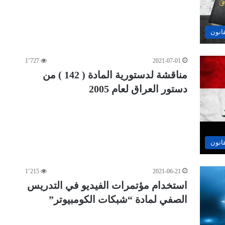
قانون
1٬727
2021-07-01
مناقشة لدستورية المادة ( 142 ) من
دستور العراق لعام 2005
قانون
1٬215
2021-06-21
استخدام مؤتمرات الفيديو في التدريس
الصفي لمادة “شبكات الكومبيوتر”