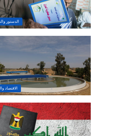
الدستور وال
الاقتصاد وا