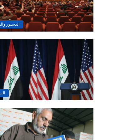
الدستور وال
الس