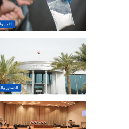
الامن وا
الدستور وال