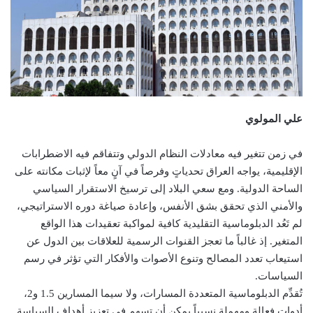
علي المولوي
في زمن تتغير فيه معادلات النظام الدولي وتتفاقم فيه الاضطرابات
الإقليمية، يواجه العراق تحدياتٍ وفرصاً في آنٍ معاً لإثبات مكانته على
الساحة الدولية. ومع سعي البلاد إلى ترسيخ الاستقرار السياسي
والأمني الذي تحقق بشق الأنفس، وإعادة صياغة دوره الاستراتيجي،
لم تَعُد الدبلوماسية التقليدية كافية لمواكبة تعقيدات هذا الواقع
المتغير. إذ غالباً ما تعجز القنوات الرسمية للعلاقات بين الدول عن
استيعاب تعدد المصالح وتنوع الأصوات والأفكار التي تؤثر في رسم
السياسات.
تُقدِّم الدبلوماسية المتعددة المسارات، ولا سيما المسارين 1.5 و2،
أدوات فعالة ومهملة نسبياً يمكن أن تسهم في تعزيز أهداف السياسة