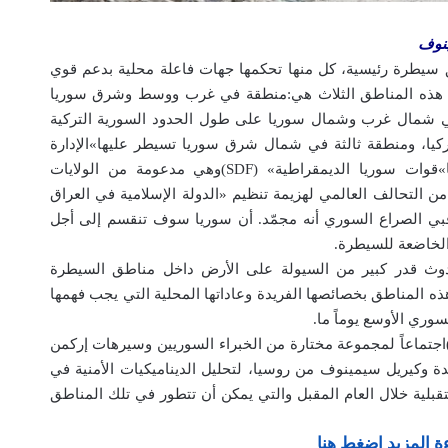
ينوف
سيطرة رئيسية، كل منها تحكمها جهات فاعلة محلية بدعم قوي
ة. هذه المناطق الثلاث هي:منطقة في غرب ووسط وشرق سوريا
في شمال غرب وشمال سوريا على طول الحدود السورية التركية
ركيا، ومنطقة ثالثة في شمال شرق سوريا تسيطر عليها»الإدارة
الذاتية لشمال شرق سوريا»(AANES) وجيشها»قوات سوريا الديمقراطية» (SDF)وهي مدعومة من الولايات
 من التحالف العالمي لهزيمة تنظيم «الدولة الإسلامية في العراق
 لدى مراقبي الصراع السوري أنه مجمّد. أن سوريا سوف تنقسم إلى أجل
الخاضعة للسيطرة.
دوث قدر كبير من السيولة على الأرض داخل مناطق السيطرة
ذه المناطق بخصائصها الفريدة وعاداتها المحلية التي يجب فهمها
وري الأوسع يوماً ما.
قد عقد مركز جنيف للسياسات الأمنية (GCSP)اجتماعاً لمجموعة مختارة من الخبراء السوريين وسيرهات إركمن
دة وكيريل سيمينوف من روسيا، لتحليل الديناميكيات الأمنية في
بلية خلال العام المقبل والتي يمكن أن تتطور في تلك المناطق
ة المزيد اضغط هنا