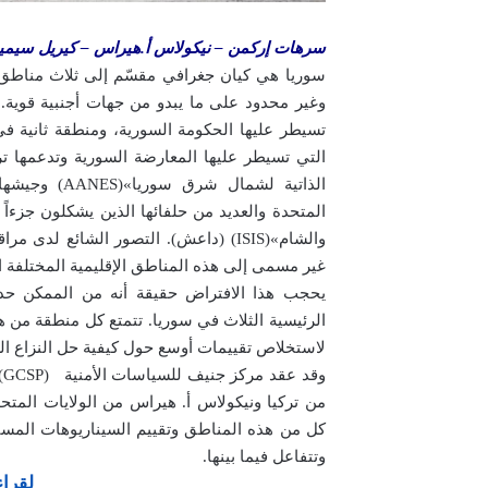
سرهات إركمن – نيكولاس أ.هيراس – كيريل سيم
سوريا هي كيان جغرافي مقسّم إلى ثلاث مناطق 
وغير محدود على ما يبدو من جهات أجنبية قوي
تسيطر عليها الحكومة السورية، ومنطقة ثانية 
التي تسيطر عليها المعارضة السورية وتدعمها ت
المتحدة والعديد من حلفائها الذين يشكلون جزءاً
والشام»(ISIS) (داعش). التصور الشائع
غير مسمى إلى هذه المناطق الإقليمية المختلفة 
يحجب هذا الافتراض حقيقة أنه من الممكن ح
الرئيسية الثلاث في سوريا. تتمتع كل منطقة من ه
لاستخلاص تقييمات أوسع حول كيفية حل النزاع الس
و
من تركيا ونيكولاس أ. هيراس من الولايات المتح
كل من هذه المناطق وتقييم السيناريوهات المستق
وتتفاعل فيما بينها.
لقراء