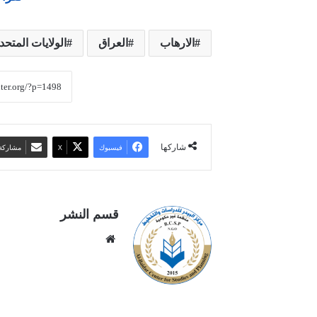
الارهاب
العراق
الولايات المتحد
شاركها
فيسبوك
‫X
مشاركة 
قسم النشر
موقع
الويب