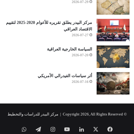
2026-07-29
مركز البيدر يطلق تقريره للأعوام 2020-2025 لتقييم
الاقتصاد العراقي
2026-07-27
السياسة الخارجية العراقية
2026-07-20
أثر سياسات الفيدرالي الأمريكي
2026-07-16
© Copyright 2026, All Rights Reserved |
مركز البيدر للدراسات والتخطيط
فيسبوك
‫X
لينكدإن
‫YouTube
انستقرام
تيلقرام
واتساب