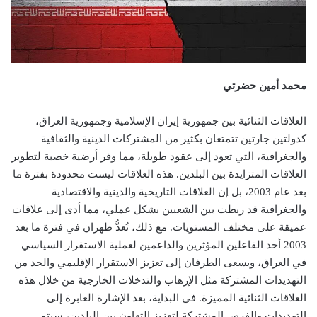
محمد أمين حضرتي
العلاقات الثنائية بين جمهورية إيران الإسلامية وجمهورية العراق،
كدولتين جارتين تتمتعان بکثیر من المشترکات الدينية والثقافية
والجغرافية، التي تعود إلى عقود طويلة، مما وفر أرضية خصبة لتطوير
العلاقات المتزايدة بين البلدين. هذه العلاقات ليست محدودة بفترة ما
بعد عام 2003، بل إن العلاقات التاريخية والدينية والاقتصادية
والجغرافية قد ربطت بين الشعبين بشكل عملي، مما أدى إلى علاقات
عميقة على مختلف المستويات. مع ذلك، تُعدُّ طهران في فترة ما بعد
2003 أحد الفاعلين المؤثرين والداعمين لعملية الاستقرار السياسي
في العراق، ويسعى الطرفان إلى تعزيز الاستقرار الإقليمي والحد من
التهديدات المشتركة مثل الإرهاب والتدخلات الخارجية من خلال هذه
العلاقات الثنائية المميزة. في البداية، بعد الإشارة العابرة إلى
التهديدات والفرص المشتركة لتعزیز التعاون بين البلدين، سيتم