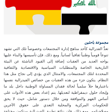
مجموعة باحثين
تعدُّ الفدرالية كأحد مناهج إدارة المجتمعات وخصوصاً تلك التي تشهد
تنوعاً قومياً وطنياً ثقافياً لسانياً. ومع ذلك، فإن تأسيسها والبناء عليها
يواجه العديد من العقبات إضافة إلى القيود الناشئة عن البيئة
التاريخية الخاصة والمتطلبات السياسية والاقتصادية والثقافية
المحددة لتلك المجتمعات، والامتثال الذي يؤدي إلى نجاح مثل هذا
النظام. يتكون جزء من هذه العقبات من خصائص الفيدرالية نفسها
باعتبارها حلاً سلمياً لحالة فقدان المساواة الوطنية داخل بلد ما
وإيجاد حلول ديمقراطية لتعديلها. يتم إعداد بعض هذه الأدوات على
أساس الفهم والموافقة ومن خلال دستور شامل، حيث لا يحق
للحكومات المركزية والمحلية التعدي على حقوق الآخرين
وصلاحياتهم. ومع ذلك، فإن نتائج تطبيق الفيدرالية ستكون مختلفة