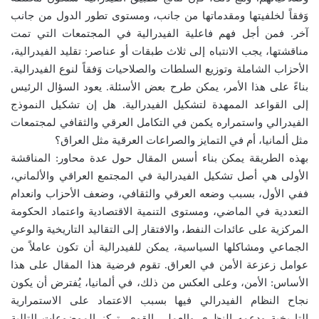
وَفقاً لخلفيتها ومقدماتها من جانب، ومستوى تطور الدول من جانب
آخر. فمن أجل فهم فاعلية الفيدرالية في المجتمعات التي تمت
مناقشتها، يجب الانتباه إلى ثلاث طبقات أو عناصر: تقليد الفيدرالية،
الأحزاب الشاملة وتوزيع السلطات والصلاحيات وَفقاً لنوع الفيدرالية.
بناءً على هذا الأمر، يمكن طرح بعض الأسئلة. يعود السؤال الرئيس
إلى القواعد الممهدة لتشكيل الفيدرالية. هل إن تشكيل النموذج
الفيدرالي واستمراره يكمن في التكامل العرقي والثقافي لمجتمعات
مثل ألمانيا، أم في التمايز والصراعات العرقية مثل العراق؟
بهذه الطريقة يمكن بناء أسس المقال حول عدة محاور: المناقشة
الأولى هي أصل تشكيل الفيدرالية في المجتمع العراقي والألماني،
ففي الأول، بسبب وضعه العرقي والثقافي، وضعف الأحزاب وانعدام
التعددية في الماضي، ومستوى التنمية الاقتصادية واعتماد الحكومة
المركزية على عائدات النفط، والافتقار إلى التقاليد التاريخية والوعي
الجماعي ومشاكلها السياسية، يمكن للفيدرالية أن تكون عاملاً من
عوامل زعزعة الأمن في العراق. تقوم فرضية هذا المقال على هذا
الأساس: الأمن، وعلى العكس من ذلك، في ألمانيا، يُفترض أن يكون
نجاح النظام الفيدرالي فيها بسبب الاعتماد على الاستمرارية
التاريخية ودعمه النظري والعملي القوي. تركز الموضوعات التالية