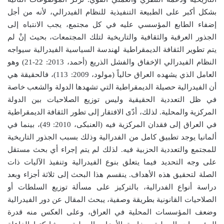
بشكل أكبر على الطبيعة التنفيذية للنظام الفيدرالي، لأنه من أجل
إضفاء الطابع المؤسسي عليه في كل مجتمع، يجب الانتباه إلى
الجذور العرقية والثقافية والتاريخية لتلك المجتمعات، بحيث إنْ لم
يتم تطوير الثقافة الديمقراطية لهندسة السياسية الفيدرالية سيواجه
النظام الفيدرالي الإخفاق والفشل الذريع (أحمد، 2013: 22-21) وهو
العامل الذي يشهده العراق حالياً (مولود، 2009: 113)، فالحقيقة هي
أن الفيدرالية حصيلة الديمقراطية التي تشهدها الدولة والشعب خاصة
في ظل التعددية الحقيقية وليس توزيع الصلاحيات بين الدولة
المركزية والمحلية. لذلك، أدّى الافتقار إلى تطور الثقافة الديمقراطية
في العراق إلى فقدان المركزية فيه (العنبکی، 2010: 49)، بينما في
ألمانيا يوجد تطبيق كامل من الفدرالية وذلك بسبب الجذور التاريخية
للمجتمع والتعددية الحزبية فيه. لذلك لم يتم إجراء أي بحث مستقل
على وجه التحديد فيما يتعلق بنوع الفيدرالية وتنفيذ الآليات ذات
الصلة لتحقيق هذه الأهداف. ينقسم هذا البحث إلى ثلاثة أجزاء وبعد
دراسة أنواع الفدرالية، بالتركيز على مسألة توزيع السلطات أو
الصلاحيات القانونية بطريقة وصفية، يبحث المقال عن دور الفيدرالية
وضعف المؤسسات المحلية في العراق، وعلى العكس منه قدرة