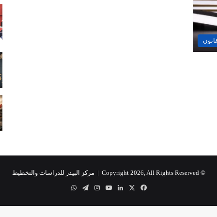
قانون
© Copyright 2026, All Rights Reserved |
مركز البيدر للدراسات والتخطيط
‫X
فيسبوك
لينكدإن
‫YouTube
انستقرام
تيلقرام
واتساب