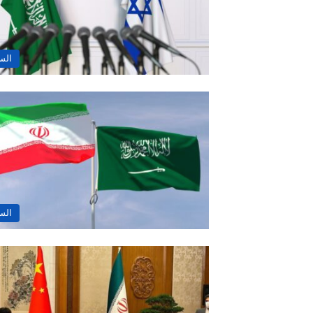
الس
الس