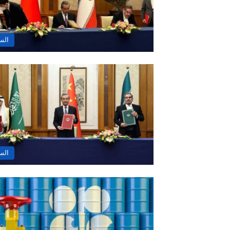
الس
الس