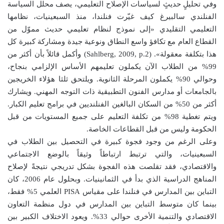
وفي تحليلٍ حديثٍ لسياسات الإصلاح التعليمي، يصف محلل السياسة
الفنلندي سالبيرغ كيف غيّرت فنلندا، منذ السبعينيات، نظامها
التعليمي التقليدي «إلى نموذج لنظام تعليمي حديث مموّل من
القطاع العام مع تكافؤ واسع النطاق ونوعية جيدة ومشاركة كبيرة كل
هذا بتكلفة معقولة». (Sahlberg, 2009, p.2) وأكمل قائلاً بأن أكثر من
99% من الطلاب الآن يكملون تعليمهم الأساس الإلزامي بنجاح،
وحوالي 90% يكملون المرحلة الثانوية. ويلتحق ثلثا هؤلاء الخريجين
بالجامعات أو مدارس الفنون التطبيقية ذات التوجه المهني. ويشارك
أكثر من 50% من السكان البالغين الفنلنديين في برامج تعليم الكبار.
ويتم تغطية 98% من تكلفة التعليم على جميع المستويات من قبل
الحكومة وليس من قبل القطاعات الخاصة.
وعلى الرغم من وجود فجوة كبيرة في التحصيل بين الطلاب في
السبعينيات، والتي ترتبط ارتباطاً وثيقاً بالوضع الاجتماعي
والاقتصادي، فقد تقلصت هذه الفجوة بشكل تدريجي نتيجةً لإصلاح
المناهج الدراسية الذي بدأ في الثمانينيات. وبحلول عام 2006، كان
التباين بين المدارس في فنلندا على مقياس PISA العلمي 5% فقط،
بينما كان متوسط التباين بين المدارس في دول منظمة التعاون
الاقتصادي والتنمية الأخرى حوالي 33%. ويعود الاختلاف الكبير بين