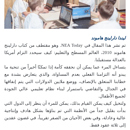
ليندا دارلينج هاموند
تم نشر هذا المقال في NEA Today. وهو مقتطف من كتاب دارلينج
هاموند 2010، العالم المسطح والتعليم: كيف سيحدد التزام أمريكا
بالعدالة مستقبلنا.
يتساءل المرء عما يمكن أن نحققه كأمة إذا تمكنّا أخيراً من تنحية ما
يبدو أنه التزامنا الفعلي بعدم المساواة، والذي يتعارض بشدة مع
خطابنا المتعلق بالإنصاف، ووضع ملايين الدولارات التي يتم إنفاقها
في الجدال والتقاضي باستمرار لبناء نظام تعليمي عالي الجودة
لجميع الأطفال.
ولتخيل كيف يمكن القيام بذلك، يمكن للمرء أن ينظر إلى الدول التي
بدأت بقليل جداً من الأنظمة التي تم بناؤها بشكل هادف وإنتاجية
عالية وعادلة، وفي بعض الأحيان من الصفر تقريباً، في غضون عقدين
إلى ثلاثة عقود فقط.