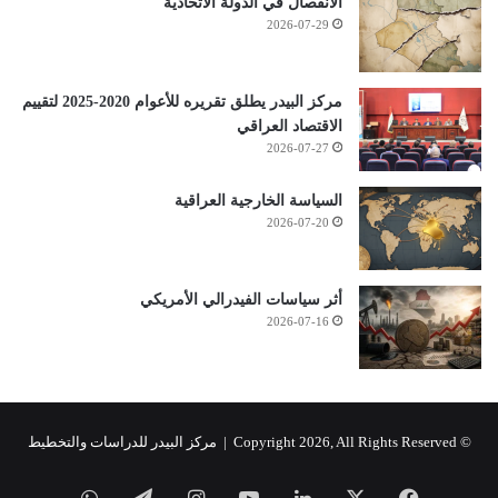
الانفصال في الدولة الاتحادية
2026-07-29
مركز البيدر يطلق تقريره للأعوام 2020-2025 لتقييم
الاقتصاد العراقي
2026-07-27
السياسة الخارجية العراقية
2026-07-20
أثر سياسات الفيدرالي الأمريكي
2026-07-16
© Copyright 2026, All Rights Reserved |
مركز البيدر للدراسات والتخطيط
فيسبوك
‫X
لينكدإن
‫YouTube
انستقرام
تيلقرام
واتساب