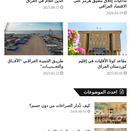
تداعيات إغلاق مضيق هرمز على
الدين العام في العراق
الاقتصاد العراقي
2025-09-15
2026-03-19
مقاعد كوتا الأقليات في إقليم
طريـق التنميـة العراقـي “الآفــاق
كوردستان العراق
والتحــديــات”
2025-02-22
2025-05-01
احدث الموضوعات
كيف تـُدار الصراعات من دون حسم؟
2026-08-01