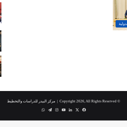
دولية
© Copyright 2026, All Rights Reserved |
مركز البيدر للدراسات والتخطيط
‫X
فيسبوك
لينكدإن
‫YouTube
انستقرام
تيلقرام
واتساب