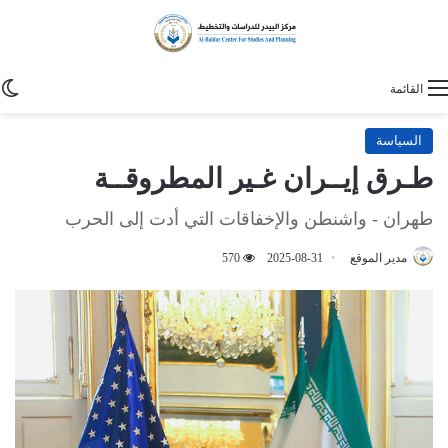
ا
القائمة
السياسة
طـرق إيــران غـير المطروقــة
طهران - واشنطن والإخفاقات التي أدت إلى الحرب
مدير الموقع
2025-08-31
570