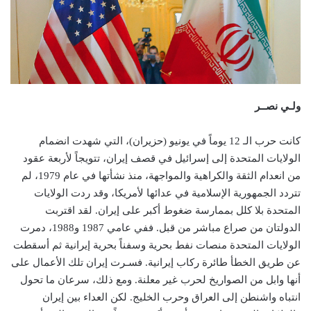
ولـي نصــر
كانت حرب الـ 12 يوماً في يونيو (حزيران)، التي شهدت انضمام
الولايات المتحدة إلى إسرائيل في قصف إيران، تتويجاً لأربعة عقود
من انعدام الثقة والكراهية والمواجهة، منذ نشأتها في عام 1979، لم
تتردد الجمهورية الإسلامية في عدائها لأمريكا، وقد ردت الولايات
المتحدة بلا كلل بممارسة ضغوط أكبر على إيران. لقد اقتربت
الدولتان من صراع مباشر من قبل. ففي عامي 1987 و1988، دمرت
الولايات المتحدة منصات نفط بحرية وسفناً بحرية إيرانية ثم أسقطت
عن طريق الخطأ طائرة ركاب إيرانية. فسـرت إيران تلك الأعمال على
أنها وابل من الصواريخ لحرب غير معلنة. ومع ذلك، سرعان ما تحول
انتباه واشنطن إلى العراق وحرب الخليج. لكن العداء بين إيران