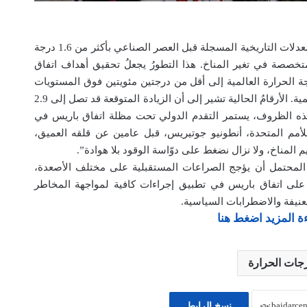
شهد عام 2023 تجاوز درجات الحرارة العالمية للمعدلات التاريخية المسجلة قبل العصر الصناعي بأكثر من 1.6 درجة
تخصصة في تغير المناخ. هذا التطورُ يجعلُ تحقيق أهداف اتفاق
ة الحرارة العالمية إلى أقل من درجتين مئويتين فوق المستويات
ما قبل الصناعية، أمراً بعيد المنال من الناحية العلمية. الأرقامُ الحالية تشير إلى أن الزيادة المتوقعة قد تصل إلى 2.9
كثر بحلول عام 2100. في ظل هذه الظروف، يستمر التقدم الدولي تحت مظلة اتفاق باريس في
لأمم المتحدة، أنطونيو جوتيريس، قبل عامين عن قلقه العميق،
المناخ، ولا نزال نضغط على دوّاسة الوقود بلا هوادة”.
المحتمل أن يؤجج الصراعات المستقبلية على مختلف الأصعدة،
ة على اتفاق باريس في تطبيق إجراءات كافية لمواجهة المخاطر
لعنيفة والاضطرابات السياسية.
ة المزيد اضغط هنا
جات الحرارة
نسخ الرابط