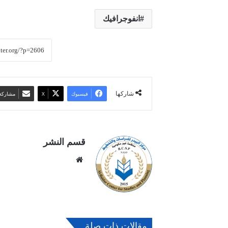
انفوجرافيك
شاركها
فيسبوك
‫X
مشاركة 
قسم النشر
موقع
الويب
مقالات ذات صلة