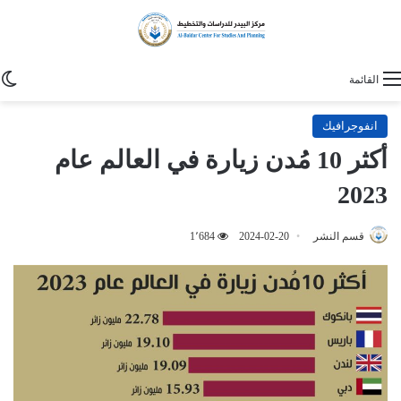
ا
القائمة
انفوجرافيك
أكثر 10 مُدن زيارة في العالم عام
2023
قسم النشر
2024-02-20
1٬684